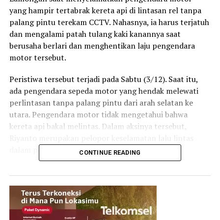
yang hampir tertabrak kereta api di lintasan rel tanpa
palang pintu terekam CCTV. Nahasnya, ia harus terjatuh
dan mengalami patah tulang kaki kanannya saat
berusaha berlari dan menghentikan laju pengendara
motor tersebut.
Peristiwa tersebut terjadi pada Sabtu (3/12). Saat itu,
ada pengendara sepeda motor yang hendak melewati
perlintasan tanpa palang pintu dari arah selatan ke
utara. Pengendara motor tidak mengetahui bahwa
kereta api bakal melintas. Dalam aksinya tersebut,
Riyanto merupakan pelopor keselamatan lalu lintas
dalam pencegahan terjadinya kecelakaan.
CONTINUE READING
Sebagai bentuk apresiasi dari PT Jasa Raharja Cabang
Jawa Timur memberikan bantuan beasiswa anak sekolah
sebesar 5 juta rupiah. Bantuan tersebut merupakan
salah satu wujud dari Program Tanggung Jawab Sosial
dan Lingkungan (TJSL). Program ini merupakan salah