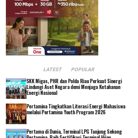
satu wujud nyata hadirnya Jasa Raharja untuk
masyarakat Indonesia dan kepedulian dalam
pencegahan kecelakaan lalu lintas.[]
RELATED TOPICS:
LATEST
POPULAR
SKK Migas, PHR dan Polda Riau Perkuat Sinergi
Lindungi Aset Negara demi Menjaga Ketahanan
Energi Nasional
Pertamina Tingkatkan Literasi Energi Mahasiswa
melalui Pertamina Youth Program 2026
Pertama di Dunia, Terminal LPG Tanjung Sekong
Pertamina, Raih Sertifikasi Terminal Hijau