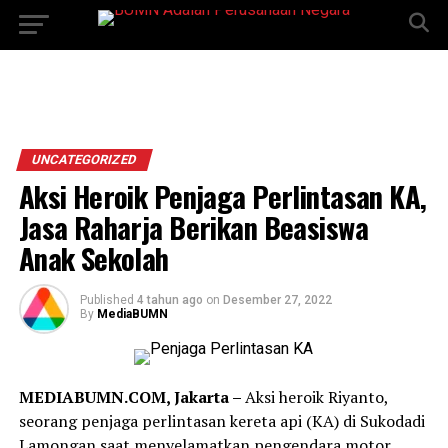
UNCATEGORIZED
Aksi Heroik Penjaga Perlintasan KA,
Jasa Raharja Berikan Beasiswa
Anak Sekolah
Published
4 tahun ago
on
Desember 27, 2022
By
MediaBUMN
MEDIABUMN.COM, Jakarta –
Aksi heroik Riyanto,
seorang penjaga perlintasan kereta api (KA) di Sukodadi
Lamongan saat menyelamatkan pengendara motor